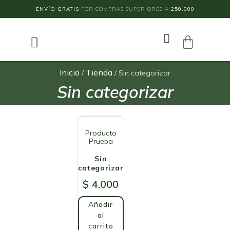
ENVÍO GRATIS
POR COMPRAS SUPERIORES A
250.000
Inicio
Tienda
/
/ Sin categorizar
Sin categorizar
Producto
Prueba
Sin
categorizar
$
4.000
Añadir
al
carrito