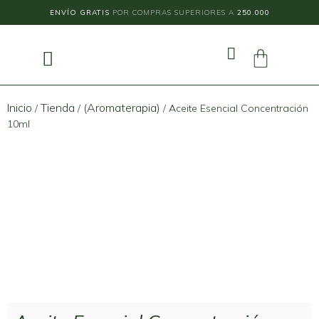
ENVÍO GRATIS
POR COMPRAS SUPERIORES A
250.000
Inicio
Tienda
(Aromaterapia)
/
/
/ Aceite Esencial Concentración
10ml