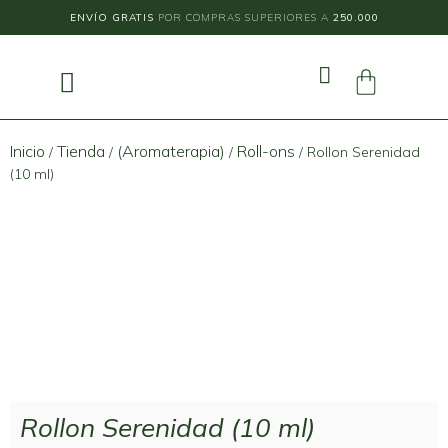
ENVÍO GRATIS
POR COMPRAS SUPERIORES A
250.000
Inicio
Tienda
(Aromaterapia)
Roll-ons
/
/
/
/ Rollon Serenidad
(10 ml)
Rollon Serenidad (10 ml)