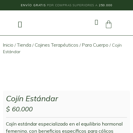
ENVÍO GRATIS
POR COMPRAS SUPERIORES A
250.000
Inicio
Tienda
Cojines Terapéuticos
Para Cuerpo
/
/
/
/ Cojín
Estándar
Cojín Estándar
$
60.000
Cojín estándar especializado en el equilibrio hormonal
femenino, con beneficios específicos para cólicos