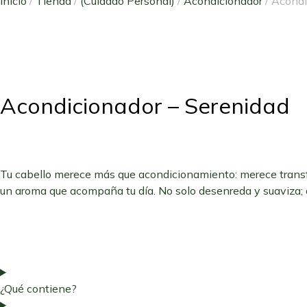
Inicio
/
Tienda
/
(Cuidado Personal)
/
Acondicionador
/ Acondi
Acondicionador – Serenidad
Tu cabello merece más que acondicionamiento: merece transf
un aroma que acompaña tu día. No solo desenreda y suaviza; de
¿Qué contiene?