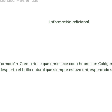
cionador – Serenidad
Información adicional
ormación. Crema rinse que enriquece cada hebra con Colágeno
spierta el brillo natural que siempre estuvo ahí, esperando se