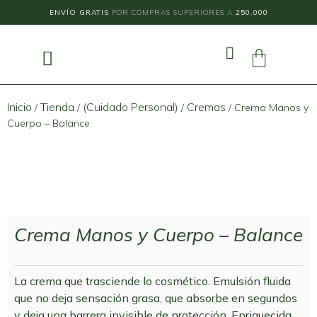
ENVÍO GRATIS
POR COMPRAS SUPERIORES A
250.000
Inicio
Tienda
(Cuidado Personal)
Cremas
/
/
/
/ Crema Manos y
Cuerpo – Balance
Crema Manos y Cuerpo – Balance
La crema que trasciende lo cosmético. Emulsión fluida
que no deja sensación grasa, que absorbe en segundos
y deja una barrera invisible de protección. Enriquecida