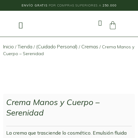
ENVÍO GRATIS
POR COMPRAS SUPERIORES A
250.000
Inicio
Tienda
(Cuidado Personal)
Cremas
/
/
/
/ Crema Manos y
Cuerpo – Serenidad
Crema Manos y Cuerpo –
Serenidad
La crema que trasciende lo cosmético. Emulsión fluida